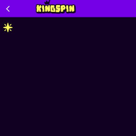
arrow_back_ios