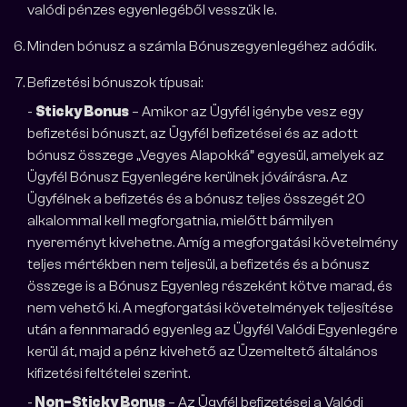
valódi pénzes egyenlegéből vesszük le.
Minden bónusz a számla Bónuszegyenlegéhez adódik.
Befizetési bónuszok típusai:
-
Sticky Bonus
– Amikor az Ügyfél igénybe vesz egy
befizetési bónuszt, az Ügyfél befizetései és az adott
bónusz összege „Vegyes Alapokká” egyesül, amelyek az
Ügyfél Bónusz Egyenlegére kerülnek jóváírásra. Az
Ügyfélnek a befizetés és a bónusz teljes összegét 20
alkalommal kell megforgatnia, mielőtt bármilyen
nyereményt kivehetne. Amíg a megforgatási követelmény
teljes mértékben nem teljesül, a befizetés és a bónusz
összege is a Bónusz Egyenleg részeként kötve marad, és
nem vehető ki. A megforgatási követelmények teljesítése
után a fennmaradó egyenleg az Ügyfél Valódi Egyenlegére
kerül át, majd a pénz kivehető az Üzemeltető általános
kifizetési feltételei szerint.
-
Non-Sticky Bonus
– Az Ügyfél befizetései a Valódi