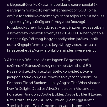
a kiegészítő funkciókat, mint például a szerencsejáték
és/vagy minijátékok) nem lehet nagyobb 1 500 Ft-nál,
amíg a fogadási követelmények nem teljesülnek. A bónusz
teljes megforgatásáig ennél nagyobb összegű
fogadásokat nem fogadunk el. Más pénznemek esetében
a következő korlátok érvényesek: 1 500 Ft. Amennyiben a
Kingspin úgy ítéli meg, hogy szabálytalan játékra került
sor, a Kingspin fenntartja a jogot, hogy visszatartsa a
kifizetéseket és/vagy lefoglaljon minden nyereményt.
A Kaszinó Bónuszok és az Ingyen Pörgetésekből
származó Bónuszösszeg nem kockáztatható Élő
Kaszinó játékokon, asztali játékokon, videó pókeren,
jackpot játékokon, és a következő nyerőgépeken: Koi
Princess, Blood Suckers, Lucky Angler, The Wish Master,
Devil's Delight, Dead or Alive, Simsalabim, Victorious,
Forsaken Kingdom, Castle Builder, Castle Builder II, Ladies
Nite, Stardust, Peek-A-Boo, Tower Quest, EggOMatic,
Zombie Hoard, Eye of the Kraken, Jack Hammer 2,