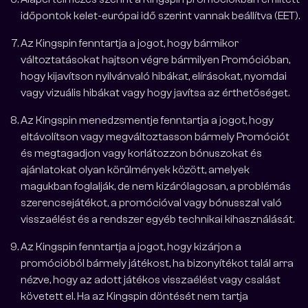
időpontok kelet-európai idő szerint vannak beállítva (EET).
Az Kingspin fenntartja a jogot, hogy bármikor
változtatásokat hajtson végre bármilyen Promócióban,
hogy kijavítson nyilvánvaló hibákat, elírásokat, nyomdai
vagy vizuális hibákat vagy hogy javítsa az érthetőséget.
Az Kingspin menedzsmentje fenntartja a jogot, hogy
eltávolítson vagy megváltoztasson bármely Promóciót
és megtagadjon vagy korlátozzon bónuszokat és
ajánlatokat olyan körülmények között, amelyek
magukban foglalják, de nem kizárólagosan, a problémás
szerencsejátékot, a promócióval vagy bónusszal való
visszaélést és a rendszer egyéb technikai kihasználását.
Az Kingspin fenntartja a jogot, hogy kizárjon a
promócióból bármely játékost, ha bizonyítékot talál arra
nézve, hogy az adott játékos visszaélést vagy csalást
követett el. Ha az Kingspin döntését nem tartja