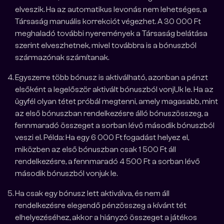
elveszik. Ha az automatikus levonás nem lehetséges, a
Társaság manuális korrekciót végezhet. A 30 000 Ft
meghaladó további nyeremények a Társaság belátása
szerint elveszhetnek, mivel továbbra is a bónuszból
származónak számítanak.
Egyszerre több bónusz is aktiválható, azonban a pénzt
elsőként a legelőször aktivált bónuszból vonjUk le. Ha az
ügyfél olyan tétet próbál megtenni, amely magasabb, mint
az első bónuszban rendelkezésre álló bónuszösszeg, a
fennmaradó összeget a sorban lévő második bónuszból
veszi el. Példa: Ha egy 6 000 Ft fogadást helyez el,
miközben az első bónuszban csak 1 500 Ft áll
rendelkezésre, a fennmaradó 4 500 Ft a sorban lévő
második bónuszból vonjuk le.
Ha csak egy bónusz lett aktiválva, és nem áll
rendelkezésre elegendő pénzösszeg a kívánt tét
elhelyezéséhez, akkor a hiányzó összeget a játékos