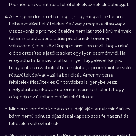
Promócióra vonatkozó feltételek élveznek elsőbbséget.
Az Kingspin fenntartja a jogot, hogy megváltoztassa a
Felhasználási Feltételeket és / vagy megszakítsa vagy
visszavonja a promóciót előre nem látható körülmények
(pl. vis maior, kapcsolódási problémák, törvényi
változások) miatt. Az Kingspin arra törekszik, hogy minél
előbb értesítse a játékosokat egy ilyen eseményről. Ha
elfogadhatatlannak talál bármilyen függeléket, kérjük,
hagyja abba a weboldal használatát, a promócióban való
részvételt és/vagy zárja be fiókját. Amennyiben a
feltételek frissültek és Ön továbbra is igénybe veszi
szolgáltatásainkat, az automatikusan azt jelenti, hogy
elfogadja az új felhasználási feltételeket
Minden promóció korlátozott idejű ajánlatnak minősül és
bárminemű bónusz díjazással kapcsolatos felhasználási
feltételek változhatnak.
Alapértelmezés szerint a Kingspin promóciókban említett