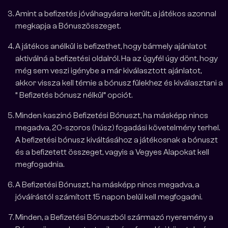
Amint a befizetés jóváhagyásra került, a játékos azonnal
megkapja a Bónuszösszeget.
A játékos anélkül is befizethet, hogy bármely ajánlatot
aktiválná a befizetési oldalról. Ha az ügyfél úgy dönt, hogy
még sem veszi igénybe a már kiválasztott ajánlatot,
akkor vissza kell térnie a bónusz fülekhez és kiválasztani a
“ Befizetés bónusz nélkül” opciót.
Minden kaszinó Befizetési Bónuszt, ha másképp nincs
megadva, 20-szoros (húsz) fogadási követelmény terhel.
A befizetési bónusz kiváltásához a játékosnak a bónuszt
és a befizetett összeget, vagyis a Vegyes Alapokat kell
megfogadnia.
A Befizetési Bónuszt, ha másképp nincs megadva, a
jóváírástól számított 15 napon belül kell megfogadni.
Minden, a Befizetési Bónuszból származó nyeremény a