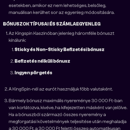
esetekben, amikor ez nem lehetséges, belsőleg,
manuálisan kerülhet sor az egyenleg módosítására.
BÓNUSZOK TÍPUSAI ÉS SZÁMLAEGYENLEG
Az Kingspin Kaszinóban jelenleg háromféle bónuszt
kínálunk:
Sticky és Non-Sticky Befizetési bónusz
Befizetés nélküli bónusz
Ingyen pörgetés
A KingSpin-nél az eurót használjuk főbb valutaként.
Bármely bónusz maximális nyereménye 30 000 Ft-ban
van korlátozva, kivéve, ha kifejezetten másként van jelölve.
Ha a bónuszból származó összes nyeremény a
megforgatási követelmények teljesítése után meghaladja
a 30 000 Ft, a 30 000 Ft feletti összeg automatikusan