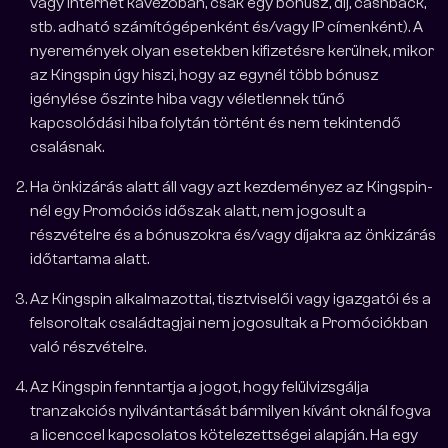
vagy internet kávézóban, csak egy bónusz, díj, cashback,
stb. adható számítógépenként és/vagy IP címenként). A
nyeremények olyan esetekben kifizetésre kerülnek, mikor
az Kingspin úgy hiszi, hogy az egynél több bónusz
igénylése őszinte hiba vagy véletlennek tűnő
kapcsolódási hiba folytán történt és nem tekintendő
csalásnak.
Ha önkizárás alatt áll vagy azt kezdeményez az Kingspin-
nél egy Promóciós időszak alatt, nem jogosult a
részvételre és a bónuszokra és/vagy díjakra az önkizárás
időtartama alatt.
Az Kingspin alkalmazottai, tisztviselői vagy igazgatói és a
felsoroltak családtagjai nem jogosultak a Promóciókban
való részvételre.
Az Kingspin fenntartja a jogot, hogy felülvizsgálja
tranzakciós nyilvántartását bármilyen kívánt oknál fogva
a licenccel kapcsolatos kötelezettségei alapján. Ha egy