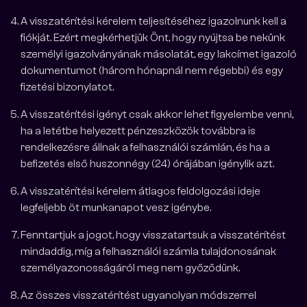
A visszatérítési kérelem teljesítéséhez igazolnunk kell a
fiókját. Ezért megkérhetjük Önt, hogy nyújtsa be nekünk
személyi igazolványának másolatát, egy lakcímet igazoló
dokumentumot (három hónapnál nem régebbi) és egy
fizetési bizonylatot.
A visszatérítési igényt csak akkor lehet figyelembe venni,
ha a letétbe helyezett pénzeszközök továbbra is
rendelkezésre állnak a felhasználói számlán, és ha a
befizetés első huszonnégy (24) órájában igénylik azt.
A visszatérítési kérelem átlagos feldolgozási ideje
legfeljebb öt munkanapot vesz igénybe.
Fenntartjuk a jogot, hogy visszatartsuk a visszatérítést
mindaddig, míg a felhasználói számla tulajdonosának
személyazonosságáról meg nem győződünk.
Az összes visszatérítést ugyanolyan módszerrel