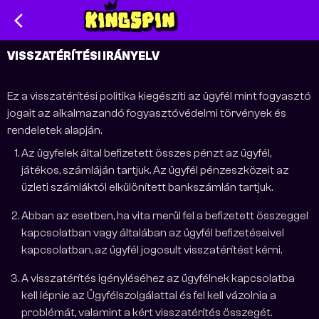
arrow_back_ios
VISSZATÉRÍTÉSI IRÁNYELV
Ez a visszatérítési politika kiegészíti az ügyfél mint fogyasztó
jogait az alkalmazandó fogyasztóvédelmi törvények és
rendeletek alapján.
Az ügyfelek által befizetett összes pénzt az ügyfél,
játékos, számláján tartjuk. Az ügyfél pénzeszközeit az
üzleti számláktól elkülönített bankszámlán tartjuk.
Abban az esetben, ha vita merül fel a befizetett összeggel
kapcsolatban vagy általában az ügyfél befizetéseivel
kapcsolatban, az ügyfél jogosult visszatérítést kérni.
A visszatérítés igényléséhez az ügyfélnek kapcsolatba
kell lépnie az Ügyfélszolgálattal és fel kell vázolnia a
problémát, valamint a kért visszatérítés összegét.