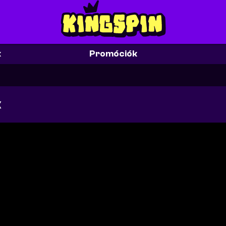
k
Promóciók
k