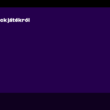
ack játékról