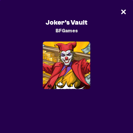
Joker's Vault
BFGames