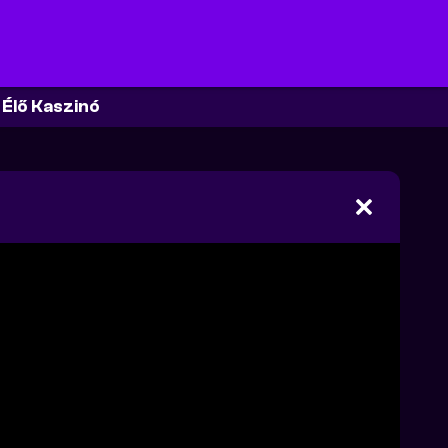
Élő Kaszinó