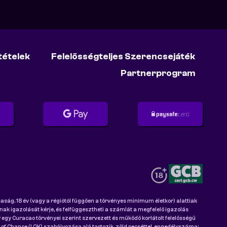
tételek
Felelősségteljes Szerencsejáték
Partnerprogram
aság. 18 év (vagy a régiótól függően a törvényes minimum életkor) alattiak
nak igazolását kérje, és felfüggesztheti a számlát a megfelelő igazolás
y egy Curacao törvényei szerint szervezett és működő korlátolt felelősségű
 of Chance (LOK) szabályozása alá tartozik, zöld pecséttel, engedélyszáma: