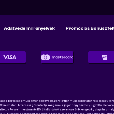
Adatvédelmi Irányelvek
Promóciós Bónuszfel
uracaói kereskedelmi. számon bejegyzett, zártkörűen működő korlátolt felelősségű társ
Spin oldalán. A Társaság fenntartja magának a jogot, hogy bármely ügyféltől életkorá
teti, a Forwell Investments B.V. által birtokolt szerencsejáték-engedély alapján, amel
a 29, Curacao. A társaság engedéllyel rendelkezik, és a National Ordinance on Games