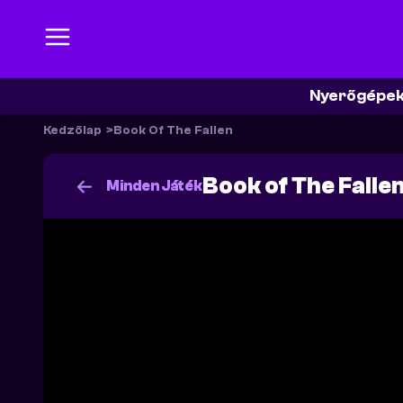
Nyerőgépe
Kedzőlap
Book Of The Fallen
Book of The Falle
Minden Játék