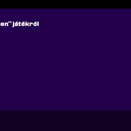
len™ játékról