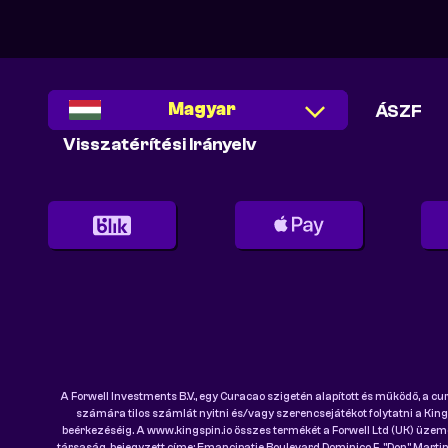
Magyar
arrow_forward_ios
ÁSZF
Visszatérítési Irányelv
A Forwell Investments B.V., egy Curacao szigetén alapított és működő, a c
számára tilos számlát nyitni és/vagy szerencsejátékot folytatni a King
beérkezéséig. A www.kingspin.io összes termékét a Forwell Ltd (UK) üzemel
társaság, bejegyzett címe: Emancipatie Boulevard Dominico F. "Don" Martin